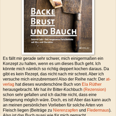
Es fällt mir gerade sehr schwer, mich einigermaßen ein
Konzept zu halten, wenn es um dieses Buch geht. Ich
könnte mich nämlich so richtig deppert kochen daraus. Da
gibt es kein Rezept, das nicht nach mir schreit. Aber ich
versuche mich einzubremsen! Also der Reihe nach: Der
at-
verlag
hat dieses wunderschöne Buch von
Ela Rüther
herausgebracht. Mir hat ihr Bitter-Kochbuch
(Rezension)
schon sehr gefallen und ich dachte nicht, dass eine
Steigerung möglich wäre. Doch, es ist! Aber das kann auch
an meinen persönlichen Vorlieben für solche Arten von
Fleisch liegen (Beiträge zu
Nierenzapfen
und
Fledermaus
).
Also ist das Buch quasi wie für mich gemacht.